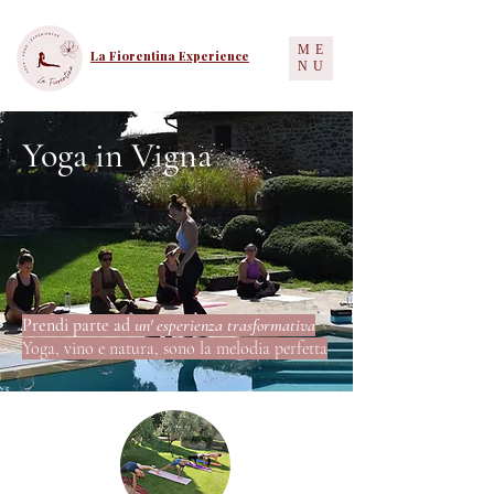
ME
La Fiorentina Experience
NU
Yoga in Vigna
Prendi parte ad
un' esperienza trasformativa
Yoga, vino e natura, sono la melodia perfetta