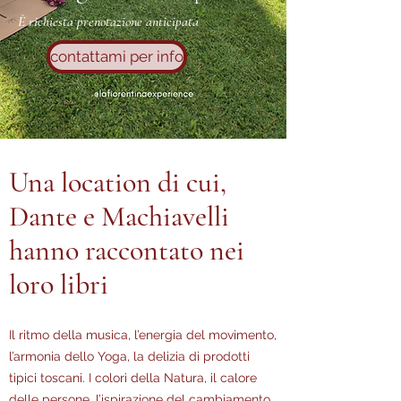
È richiesta prenotazione anticipata
contattami per info
Una location di cui,
Dante e Machiavelli
hanno raccontato nei
loro libri
Il ritmo della musica, l’energia del movimento,
l’armonia dello Yoga, la delizia di prodotti
tipici toscani. I colori della Natura, il calore
delle persone, l’ispirazione del cambiamento.