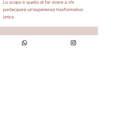
Lo scopo è quello di far vivere a chi
parteciperà un'esperienza trasformativa
unica.
San Casciano in Val di pesa ( FI )