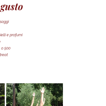
l
gusto
saggi
elli e profumi
o
a o 500
treat