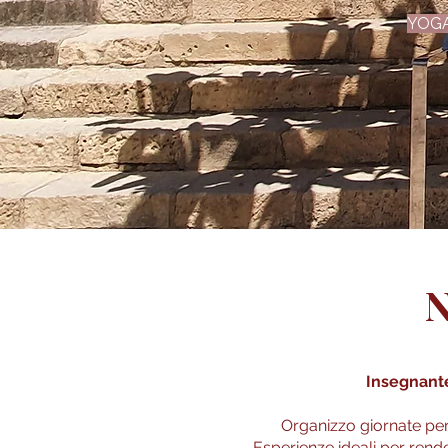
YOGA
N
Insegnante
Organizzo giornate per c
Esperienze ideali per rend