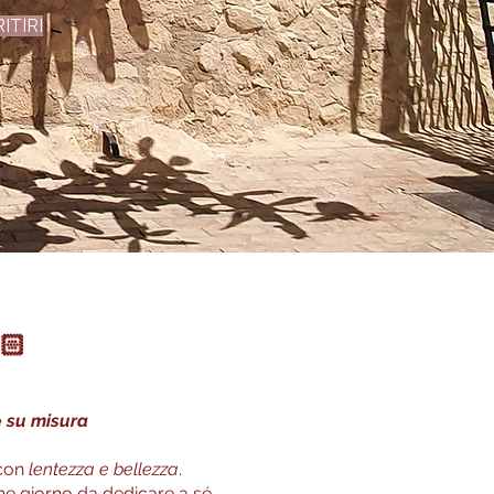
ITIRI
🏻
e
su misura
 con
lentezza e bellezza
.
he giorno da dedicare a sé