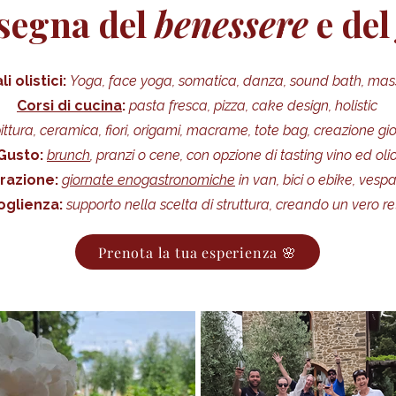
nsegna del
benessere
e de
li olistici:
Yoga, face yoga, somatica, danza, sound bath, mas
Corsi di cucina
:
pasta fresca, pizza, cake design, holistic
ittura, ceramica, fiori, origami, macrame, tote bag, creazione gioi
Gusto:
brunch
, pranzi o cene, con opzione di tasting vino ed oli
razione:
giornate enogastronomiche
in van, bici o ebike, vesp
oglienza:
supporto nella scelta di struttura, creando un vero re
Prenota la tua esperienza 🌸