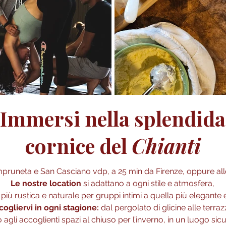
Immersi nella splendida
cornice del
Chianti
mpruneta e San Casciano vdp, a 25 min da Firenze, oppure alle 
Le nostre location
si adattano a ogni stile e atmosfera,
più rustica e naturale per gruppi intimi a quella più elegante e
cogliervi in ogni stagione:
dal pergolato di glicine alle terraz
 agli accoglienti spazi al chiuso per l’inverno, in un luogo sic