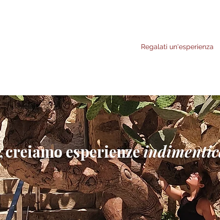
Regalati un'esperienza
,
creiamo esperienze
indimentic