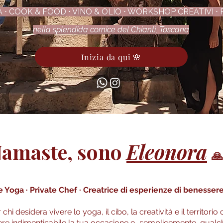
 ⋅ COOK & FOOD ⋅ VINO & OLIO ⋅ WORKSHOP CREATIVI ⋅ R
nella splendida cornice del Chianti, Toscana
Inizia da qui 🌸
amaste, sono
Eleonora
🙏
 Yoga · Private Chef · Creatrice di esperienze di benesser
hi desidera vivere lo yoga, il cibo, la creatività e il territorio
ere indimenticabile la tua occasione o, semplicemente, qualc