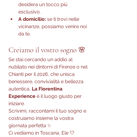
desidera un tocco più 
esclusivo.
A domicilio:
 se ti trovi nelle 
vicinanze, possiamo venire noi 
da te.
Creiamo il vostro sogno 🌸
Se stai cercando un addio al 
nubilato nei dintorni di Firenze o nel 
Chianti per il 2026, che unisca 
benessere, convivialità e bellezza 
autentica, 
La Fiorentina 
Experience
 è il luogo giusto per 
iniziare.
Scrivimi, raccontami il tuo sogno e 
costruiamo insieme la vostra 
giornata perfetta ✨
Ci vediamo in Toscana, Ele 🤍