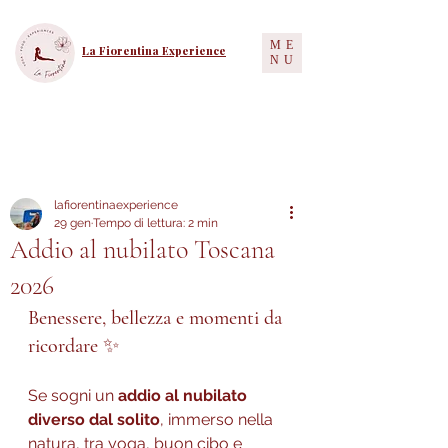
ME
La Fiorentina Experience
NU
Post
lafiorentinaexperience
29 gen
Tempo di lettura: 2 min
Addio al nubilato Toscana
2026
Benessere, bellezza e momenti da 
ricordare 
✨
Se sogni un 
addio al nubilato 
diverso dal solito
, immerso nella 
natura, tra yoga, buon cibo e 